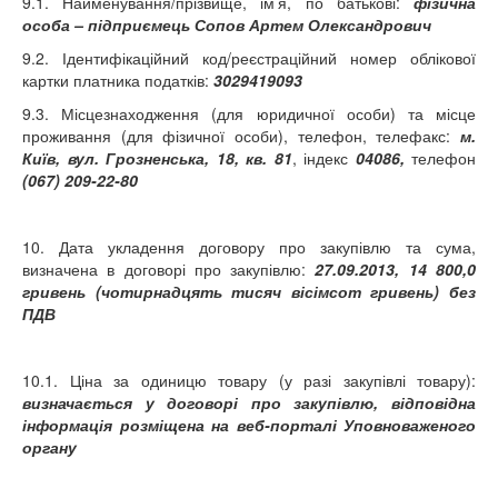
9.1. Найменування/прізвище, ім’я, по батькові:
фізична
особа – підприємець Сопов Артем Олександрович
9.2. Ідентифікаційний код/реєстраційний номер облікової
картки платника податків:
3029419093
9.3. Місцезнаходження (для юридичної особи) та місце
проживання (для фізичної особи), телефон, телефакс:
м.
Київ, вул. Грозненська, 18, кв. 81
, індекс
04086,
телефон
(067) 209-22-80
10. Дата укладення договору про закупівлю та сума,
визначена в договорі про закупівлю:
27.09.2013,
14 800,0
гривень (чотирнадцять тисяч вісімсот гривень) без
ПДВ
10.1. Ціна за одиницю товару (у разі закупівлі товару):
визначається у договорі про закупівлю, відповідна
інформація розміщена на веб-порталі Уповноваженого
органу