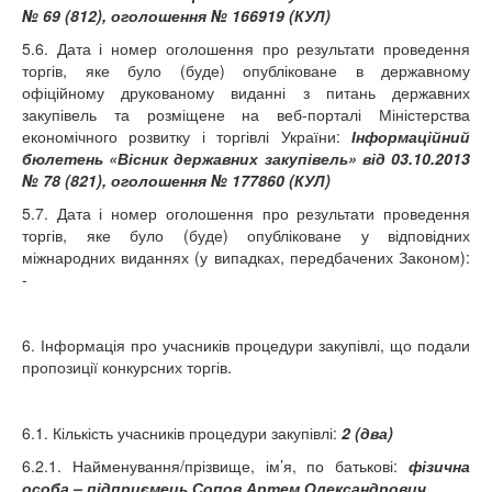
№ 69 (812), оголошення № 166919 (КУЛ)
5.6. Дата і номер оголошення про результати проведення
торгів, яке було (буде) опубліковане в державному
офіційному друкованому виданні з питань державних
закупівель та розміщене на веб-порталі Міністерства
економічного розвитку і торгівлі України:
Інформаційний
бюлетень «Вісник державних закупівель» від 03.10.2013
№ 78 (821), оголошення № 177860 (КУЛ)
5.7. Дата і номер оголошення про результати проведення
торгів, яке було (буде) опубліковане у відповідних
міжнародних виданнях (у випадках, передбачених Законом):
-
6. Інформація про учасників процедури закупівлі, що подали
пропозиції конкурсних торгів.
6.1. Кількість учасників процедури закупівлі:
2 (два)
6.2.1. Найменування/прізвище, ім’я, по батькові:
фізична
особа – підприємець Сопов Артем Олександрович