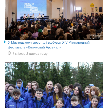
У Мистецькому арсеналі відбувся XIV Міжнародний
фестиваль «Книжковий Арсенал»
1 місяць 3 тижні
тому