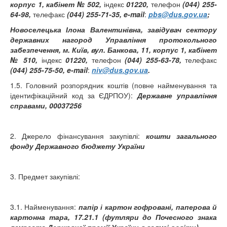
корпус 1, кабінет № 502,
індекс
01220,
телефон
(044) 255-
64-98,
телефакс
(044) 255-71-35,
e
-
mail
:
pbs
@
dus
.
gov
.
ua
;
Новоселецька Ілона Валентинівна,
завідувач сектору
державних нагород Управління протокольного
забезпечення,
м. Київ, вул. Банкова, 11, корпус 1, кабінет
№ 510,
індекс
01220,
телефон
(044) 255-63-78,
телефакс
(044) 255-75-50,
e
-
mail
:
niv
@
dus
.
gov
.
ua
.
1.5. Головний розпорядник коштів (повне найменування та
ідентифікаційний код за ЄДРПОУ):
Державне управління
справами, 00037256
2. Джерело фінансування закупівлі:
кошти загального
фонду Державного бюджету України
3. Предмет закупівлі:
3.1. Найменування:
папір і картон гофровані, паперова й
картонна тара, 17.21.1 (
футляри до Почесного знака