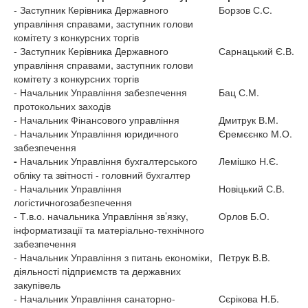
- Заступник Керівника Державного
Борзов С.С.
управління справами, заступник голови
комітету з конкурсних торгів
- Заступник Керівника Державного
Сарнацький Є.В.
управління справами, заступник голови
комітету з конкурсних торгів
- Начальник Управління забезпечення
Бац С.М.
протокольних заходів
- Начальник Фінансового управління
Дмитрук В.М.
- Начальник Управління юридичного
Єремєєнко М.О.
забезпечення
-
Начальник Управління бухгалтерського
Лемішко Н.Є.
обліку та звітності - головний бухгалтер
- Начальник Управління
Новіцький С.В.
логістичногозабезпечення
- Т.в.о. начальника Управління зв’язку,
Орлов Б.О.
інформатизації та матеріально-технічного
забезпечення
- Начальник Управління з питань економіки,
Петрук В.В.
діяльності підприємств та державних
закупівель
- Начальник Управління санаторно-
Сєрікова Н.Б.