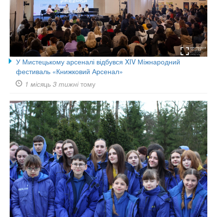
У Мистецькому арсеналі відбувся XIV Міжнародний
фестиваль «Книжковий Арсенал»
1 місяць 3 тижні
тому