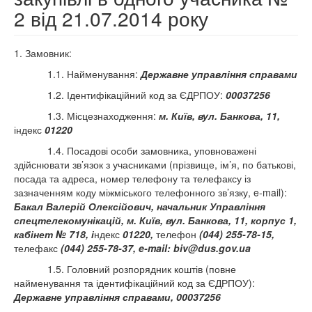
2 від 21.07.2014 року
1. Замовник:
1.1. Найменування:
Державне управління справами
1.2. Ідентифікаційний код за ЄДРПОУ:
00037256
1.3. Місцезнаходження:
м. Київ, вул. Банкова, 11,
індекс
01220
1.4. Посадові особи замовника, уповноважені
здійснювати зв’язок з учасниками (прізвище, ім’я, по батькові,
посада та адреса, номер телефону та телефаксу із
зазначенням коду міжміського телефонного зв’язку, e-mail):
Бакал Валерій Олексійович
, начальник Управління
спецтелекомунікацій, м. Київ, вул. Банкова, 11, корпус 1,
кабінет № 718, і
ндекс
01220,
телефон
(044) 255-78-15,
телефакс
(044) 255-78-37,
e
-
mail
:
biv
@
dus
.
gov
.
ua
1.5. Головний розпорядник коштів (повне
найменування та ідентифікаційний код за ЄДРПОУ):
Державне управління справами, 00037256