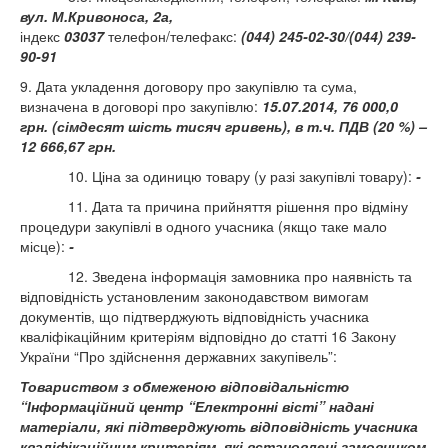
вул.
М.Кривоноса, 2а,
індекс
03037
телефон/телефакс:
(044) 245-02-30/(044) 239-
90-91
9. Дата укладення договору про закупівлю та сума,
визначена в договорі про закупівлю:
15.07.2014,
76 000,0
грн. (
сімдесят шість тисяч гривень), в т.ч. ПДВ (20 %) –
12 666,67 грн.
10. Ціна за одиницю товару (у разі закупівлі товару):
-
11. Дата та причина прийняття рішення про відміну
процедури закупівлі в одного учасника (якщо таке мало
місце):
-
12. Зведена інформація замовника про наявність та
відповідність установленим законодавством вимогам
документів, що підтверджують відповідність учасника
кваліфікаційним критеріям відповідно до статті 16 Закону
України “Про здійснення державних закупівель”:
Товариством з обмеженою відповідальністю
“Інформаційний центр “Електронні вісті” надані
матеріали, які підтверджують відповідність учасника
кваліфікаційним критеріям, які встановлені замовником