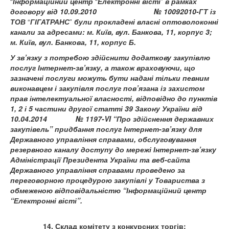
“
Інформаційний центр
“
Електронні вісті
”
в рамках
договору від 10.09.2010
№ 10092010-ГТ із
ТОВ
“
ГІГАТРАНС
”
були прокладені власні оптоволоконні
канали за адресами: м. Київ, вул. Банкова, 11, корпус 3;
м. Київ, вул. Банкова, 11, корпус Б.
У зв’язку з потребою здійснити додаткову закупівлю
послуг Інтернет-
зв’язку, а також
враховуючи, що
зазначені послуги можуть бути надані тільки певним
виконавцем і закупівля послуг пов’язана із захистом
прав інтелектуальної власності, відповідно до пунктів
1, 2 і 5 частини другої статті 39 Закону України від
10.04.2014 № 1197-VI
“Про здійснення державних
закупівель” придбання послуг Інтернет-зв’язку для
Державного управління справами, обслуговування
резервного каналу доступу до мережі Інтернет-зв’язку
Адміністрації Президента України та веб-сайта
Державного управління справами проведено за
переговорною процедурою закупівлі у Товариства з
обмеженою відповідальністю “Інформаційний центр
“Електронні вісті”.
14. Склад комітету з конкурсних торгів: