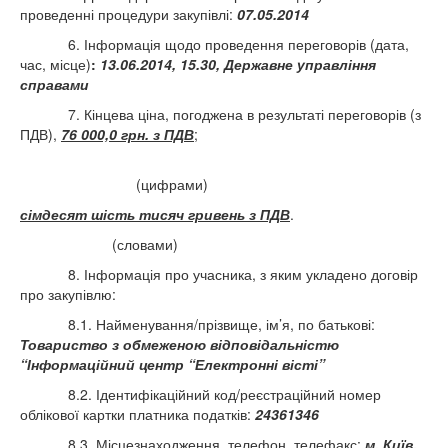
проведенні процедури закупівлі:
07.05.2014
6. Інформація щодо проведення переговорів (дата,
час, місце)
:
13.06.2014, 15.30,
Державне управління
справами
7. Кінцева ціна, погоджена в результаті переговорів (з
ПДВ),
76 000,0 грн. з ПДВ
;
(цифрами)
сімдесят шість тисяч гривень з ПДВ
.
(словами)
8. Інформація про учасника, з яким укладено договір
про закупівлю:
8.1. Найменування/прізвище, ім’я, по батькові:
Товариство з обмеженою відповідальністю
“Інформаційний центр “Електронні вісті”
8.2. Ідентифікаційний код/реєстраційний номер
облікової картки платника податків:
24361346
8.3. Місцезнаходження, телефон, телефакс:
м. Київ,