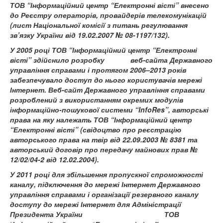
ТОВ “Інформаційний центр “Електронні вісті” внесено
до Реєстру операторів, провайдерів телекомунікацій
(лист Національної комісії з питань регулювання
зв’язку України від 19.02.2007 № 08-1197/132).
У 2005 році ТОВ “Інформаційний центр “Електронні
вісті” здійснило розробку
веб-сайта Державного
управління справами і протягом 2006–2013 років
забезпечувало доступ до нього користувачів мережі
Інтернет. Веб-сайт Державного управління справами
розроблений з використанням окремих модулів
інформаційно-пошукової системи “InfoRes”, авторські
права на яку належать ТОВ “Інформаційний центр
“Електронні вісті” (свідоцтво про реєстрацію
авторського права на твір від 22.09.2003 № 8381 та
авторський договір про передачу майнових прав №
12/02/04-2 від 12.02.2004).
У 2011 році для збільшення пропускної спроможності
каналу, підключення до мережі Інтернет Державного
управління справами і організації резервного каналу
доступу до мережі Інтернет для Адміністрації
Президента України
ТОВ