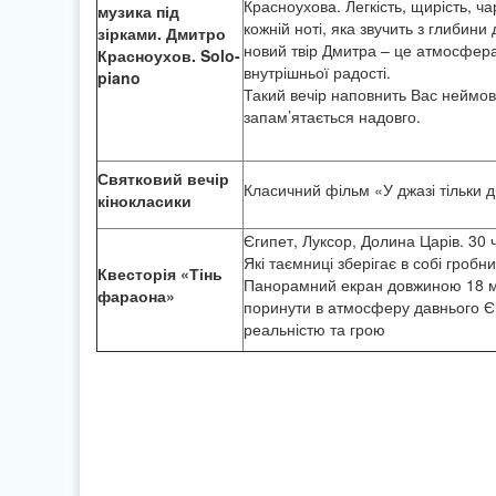
Красноухова. Легкість, щирість, ча
музика під
кожній ноті, яка звучить з глибин
зірками. Дмитро
новий твір Дмитра – це атмосфера 
Красноухов. Solo-
внутрішньої радості.
piano
Такий вечір наповнить Вас неймо
запам’ятається надовго.
Святковий вечір
Класичний фільм «У джазі тільки 
кінокласики
Єгипет, Луксор, Долина Царів. 30 
Які таємниці зберігає в собі гроб
Квесторія «Тінь
Панорамний екран довжиною 18 м
фараона»
поринути в атмосферу давнього Єги
реальністю та грою