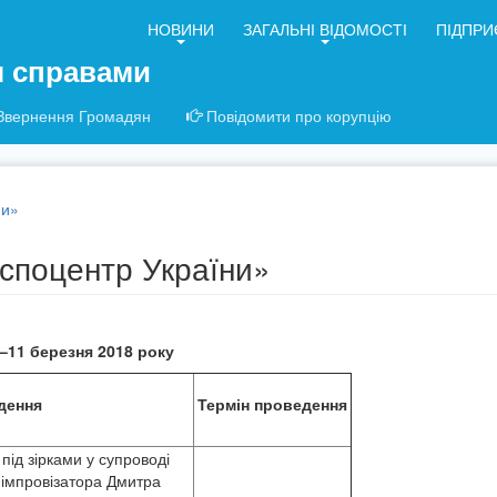
НОВИНИ
ЗАГАЛЬНІ ВІДОМОСТІ
ПІДПРИ
я справами
Звернення Громадян
Повідомити про корупцію
ни»
кспоцентр України»
–11 березня 2018 року
дення
Термін проведення
під зірками у супроводі
а-імпровізатора Дмитра