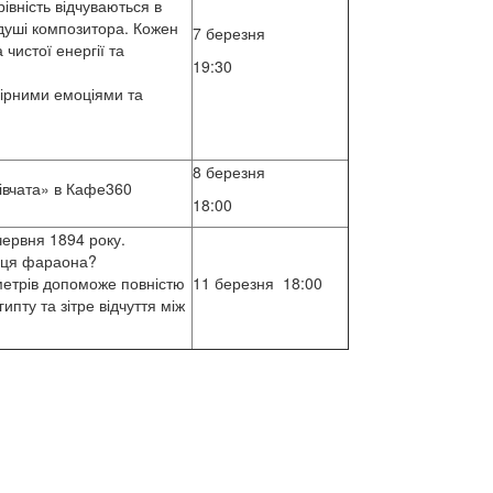
рівність відчуваються в
и душі композитора. Кожен
7 березня
чистої енергії та
19:30
вірними емоціями та
8 березня
дівчата» в Кафе360
18:00
червня 1894 року.
ниця фараона?
етрів допоможе повністю
11 березня 18:00
пту та зітре відчуття між