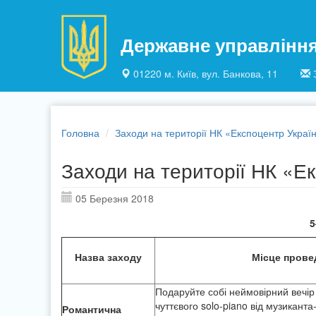
Перейти до основного матеріалу
Державне управлінн
01220 м. Київ, вул. Банкова, 11
Головна
Заходи на території НК «Експоцентр Украї
Заходи на території НК «Е
05 Березня 2018
5
Назва заходу
Місце прове
Подаруйте собі неймовірний вечір 
чуттєвого solo-piano від музикант
Романтична