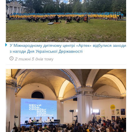
У Міжнародному дитячому центрі «Артек» відбулися заходи
з нагоди Дня Української Державності
2 тижні 5 днів
тому