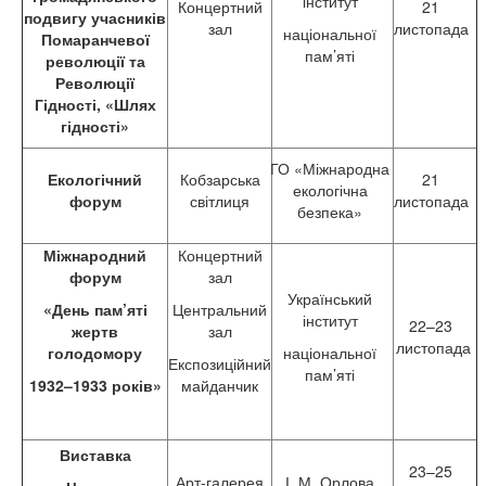
інститут
Концертний
21
подвигу учасників
зал
листопада
національної
Помаранчевої
пам’яті
революції та
Революції
Гідності, «Шлях
гідності»
ГО «Міжнародна
Екологічний
Кобзарська
21
екологічна
форум
світлиця
листопада
безпека»
Міжнародний
Концертний
форум
зал
Український
«День пам’яті
Центральний
інститут
22–23
жертв
зал
листопада
голодомору
національної
Експозиційний
пам’яті
1932–1933 років»
майданчик
Виставка
23–25
Арт-галерея
І. М. Орлова