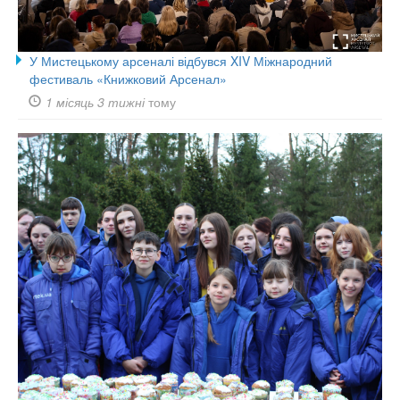
У Мистецькому арсеналі відбувся XIV Міжнародний
фестиваль «Книжковий Арсенал»
1 місяць 3 тижні
тому