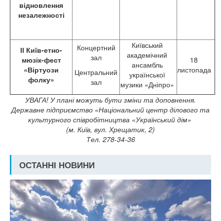
відновлення
незалежності
Київський
Концертний
ІІ Київ-етно-
академічний
зал
мюзік-фест
18
ансамбль
«Віртуози
листопада
Центральний
української
фолку»
зал
музики «Дніпро»
УВАГА! У плані можуть бути зміни та доповнення.
Державне підприємство «Національний центр ділового та
культурного співробітництва «Український дім»
(м. Київ, вул. Хрещатик, 2)
Тел. 278-34-36
ОСТАННІ НОВИНИ