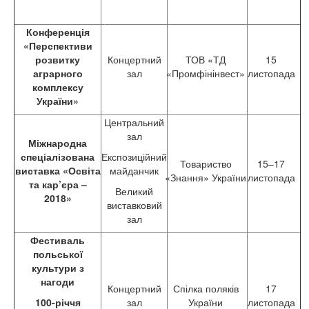
Конференція
«Перспективи
розвитку
Концертний
ТОВ «ТД
15
аграрного
зал
«Промфінінвест»
листопада
комплексу
України»
Центральний
зал
Міжнародна
спеціалізована
Експозиційний
Товариство
15–17
виставка «Освіта
майданчик
«Знання» України
листопада
та кар’єра –
Великий
2018»
виставковий
зал
Фестиваль
польської
культури з
нагоди
Концертний
Спілка поляків
17
100-річчя
зал
України
листопада