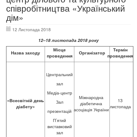
співробітництва «Український
дім»
12 Листопада 2018
12
–18 листопада 2018 року
Місце
Термін
Назва заходу
Організатор
проведення
проведення
Центральний
зал
Медіа-центр
Міжнародна
«Всесвітній день
13
Зал
діабетична
діабету»
листопада
асоціація України
презентацій
П’ятий
виставковий
зал