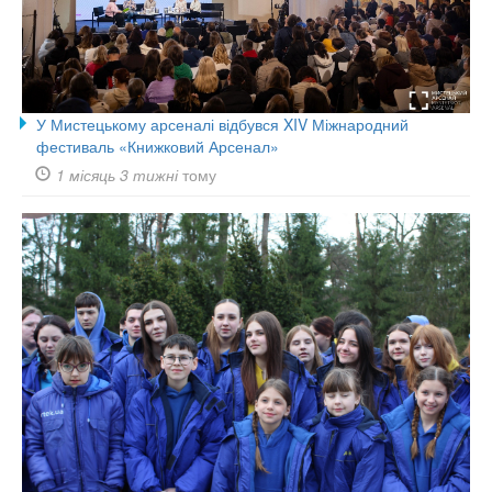
У Мистецькому арсеналі відбувся XIV Міжнародний
фестиваль «Книжковий Арсенал»
1 місяць 3 тижні
тому