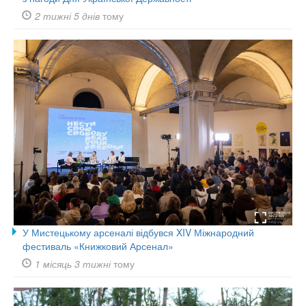
2 тижні 5 днів
тому
У Мистецькому арсеналі відбувся XIV Міжнародний
фестиваль «Книжковий Арсенал»
1 місяць 3 тижні
тому