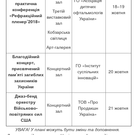
ГО «Асоціація
зал
практична
дитячих
18–19
конференція
Третій
офтальмологів
жовтня
«Рефракційний
виставковий
України»
пленер
’
2018»
зал
Кобзарська
світлиця
Арт-галерея
Благодійний
концерт,
ГО «Інститут
присвячений
Концертний
суспільних
20 жовтня
пам’яті загиблих
зал
інновацій»
захисників
України
Джаз-бенд
оркестру
ТОВ «Про
Концертний
Військово-
Продакшн
21 жовтня
зал
повітряних сил
Україна»
США
УВАГА! У плані можуть бути зміни та доповнення.