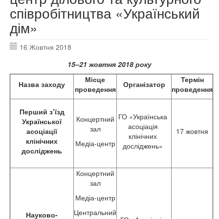
співробітництва «Український
дім»
16 Жовтня 2018
15–21 жовтня 2018 року
Місце
Термін
Назва заходу
Організатор
проведення
проведення
Перший з’їзд
ГО «Українська
Концертний
Української
асоціація
зал
асоціації
17 жовтня
клінічних
клінічних
Медіа-центр
досліджень»
досліджень
Концертний
зал
Медіа-центр
Центральний
Науково-