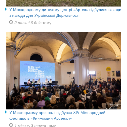
У Міжнародному дитячому центрі «Артек» відбулися заходи
з нагоди Дня Української Державності
2 тижні 6 днів
тому
У Мистецькому арсеналі відбувся XIV Міжнародний
фестиваль «Книжковий Арсенал»
1 місяць 3 тижні
тому