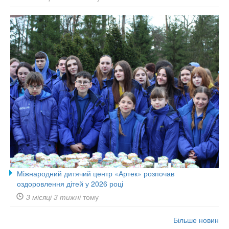
Міжнародний дитячий центр «Артек» розпочав
оздоровлення дітей у 2026 році
3 місяці 3 тижні
тому
Більше новин