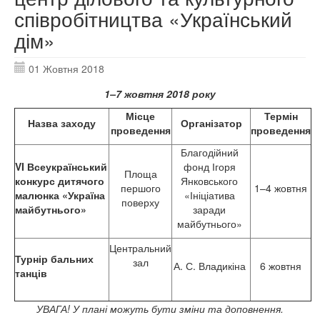
співробітництва «Український
дім»
01 Жовтня 2018
1
–
7 жовтня
2018 року
Місце
Термін
Назва заходу
Організатор
проведення
проведення
Благодійний
VI
Всеукраїнський
фонд Ігоря
Площа
конкурс дитячого
Янковського
першого
1–4 жовтня
малюнка «Україна
«Ініціатива
поверху
майбутнього»
заради
майбутнього»
Центральний
Турнір бальних
зал
А. С. Владикіна
6 жовтня
танців
УВАГА! У плані можуть бути зміни та доповнення.