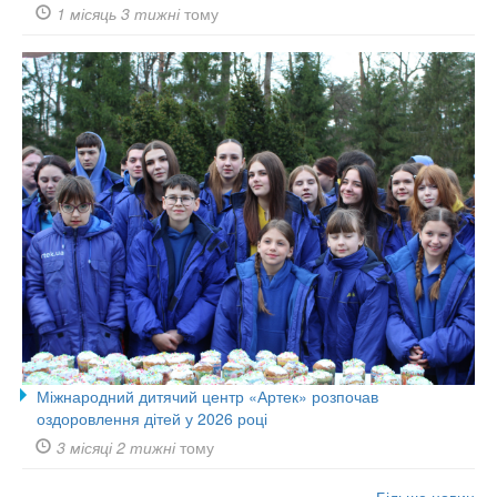
1 місяць 3 тижні
тому
Міжнародний дитячий центр «Артек» розпочав
оздоровлення дітей у 2026 році
3 місяці 2 тижні
тому