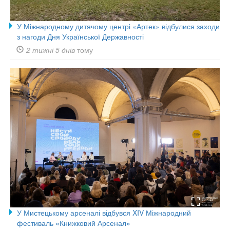
У Міжнародному дитячому центрі «Артек» відбулися заходи
з нагоди Дня Української Державності
2 тижні 5 днів
тому
У Мистецькому арсеналі відбувся XIV Міжнародний
фестиваль «Книжковий Арсенал»