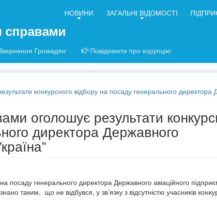
НОВИНИ
ЗАГАЛЬНІ ВІДОМОСТІ
ПІДПРИ
я справами
Звернення Громадян
Повідомити про корупцію
зультати конкурсного відбору на посаду генерального директора Д
ами оголошує результати конкурс
ьного директора Державного
Україна”
 на посаду генерального директора Державного авіаційного підприє
знано таким, що не відбувся, у зв’язку з відсутністю учасників конк