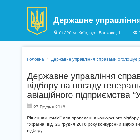
Перейти до основного матеріалу
Державне управлінн
01220 м. Київ, вул. Банкова, 11
Головна
Державне управління справами оголошує ре
Державне управління справ
відбору на посаду генерал
авіаційного підприємства “
27 Грудня 2018
Рішенням комісії для проведення конкурсного відбору
“Україна” від 26 грудня 2018 року конкурсний відбір ви
відбору.