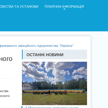
ЄМСТВА ТА УСТАНОВИ
ПУБЛІЧНА ІНФОРМАЦІЯ
ержавного авіаційного підприємства “Україна”
ОСТАННІ НОВИНИ
ного
мства
урсного
У Міжнародному дитячому центрі