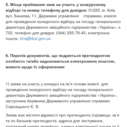
5. Місце приймання заяв на участь у конкурсному
відборі та номер телефону для довідок:
01220, м. Київ,
вул. Банкова, 11, Державне управління справами, комісія
для проведення конкурсного відбору на посаду генерального
директора Державного авіаційного підприємства «Україна», к.
702, телефон для довідок: (044) 255-78-45, електронна
пошта:
zina@dus.gov.ua
.
6. Перелік документів, що подаються претендентом
особисто та/або надсилаються електронною поштою,
вимоги щодо їх оформлення:
1) заява на участь у конкурсі на ім’я голови комісії для
проведення конкурсного відбору на посаду генерального
директора Державного авіаційного підприємства «Україна»,
заступника Керівника Державного управління справами
Сарнацького Є. В.
Заява має містити відомості про претендента (прізвище, ім’я
та по батькові претендента, адреса для листування,
контактний номер телефону, адреса електронної пошти за її