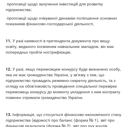
пропозиції щодо залучення інвестицій для розвитку
підприємства;
пропозиції щодо очікуваної динаміки поліпшення основних
показників фінансово-господарської діяльності.
11.
У разі наявності в претендента документа про вищу
освіту, виданого іноземним навчальним закладом, він має
попередньо пройти нострифікацію.
12.
У разі, якщо переможцем конкурсу буде визначено особу,
яка не має громадянства України, у зв’язку з тим, що
підприємство провадить режимно-секретну діяльність, та з
огляду на обов’язковість проведення спеціальної перевірки
переможець конкурсу до моменту укладення з ним контракту
повинен отримати громадянство України.
13.
Інформація, що стосується фінансово-економічного стану
підприємства (відомості про баланс (форма № 1), звіт про
фінансові результати (форма № 2), звіт про рух коштів