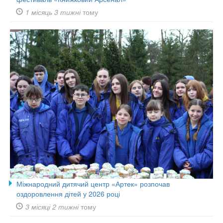
1 місяць 3 тижні
тому
Міжнародний дитячий центр «Артек» розпочав
оздоровлення дітей у 2026 році
3 місяці 2 тижні
тому