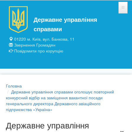
Перейти до основного матеріалу
Державне управління
НОВИНИ
справами
ЗАГАЛЬНІ ВІДОМОСТІ
01220 м. Київ, вул. Банкова, 11
Звернення Громадян
ПІДПРИЄМСТВА ТА УСТАНОВИ
Повідомити про корупцію
ПУБЛІЧНА ІНФОРМАЦІЯ
Головна
Державне управління справами оголошує повторний
конкурсний відбір на заміщення вакантної посади
генерального директора Державного авіаційного
підприємства «Україна»
Державне управління