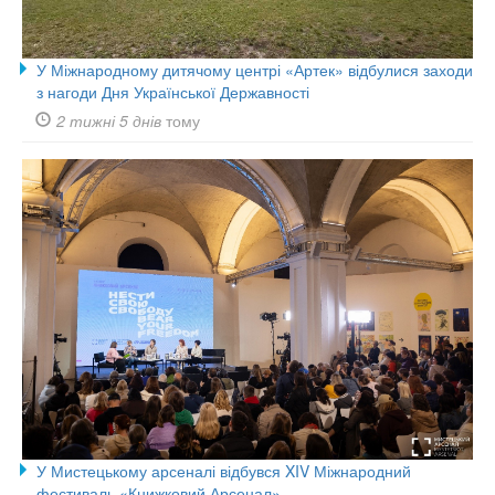
У Міжнародному дитячому центрі «Артек» відбулися заходи
з нагоди Дня Української Державності
2 тижні 5 днів
тому
У Мистецькому арсеналі відбувся XIV Міжнародний
фестиваль «Книжковий Арсенал»