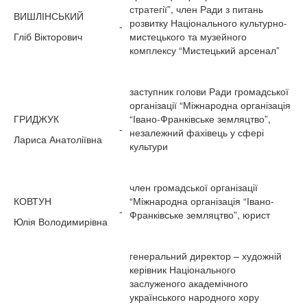
стратегії”, член Ради з питань
ВИШЛІНСЬКИЙ
розвитку Національного культурно-
-
Гліб Вікторович
мистецького та музейного
комплексу “Мистецький арсенал”
заступник голови Ради громадської
організації “Міжнародна організація
ГРИДЖУК
“Івано-Франківське земляцтво”,
-
незалежний фахівець у сфері
Лариса Анатоліївна
культури
член громадської організації
КОВТУН
“Міжнародна організація “Івано-
-
Франківське земляцтво”, юрист
Юлія Володимирівна
генеральний директор – художній
керівник Національного
заслуженого академічного
українського народного хору