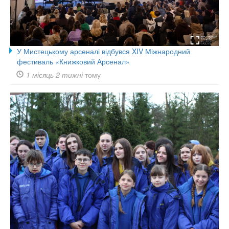
У Мистецькому арсеналі відбувся XIV Міжнародний
фестиваль «Книжковий Арсенал»
1 місяць 2 тижні
тому