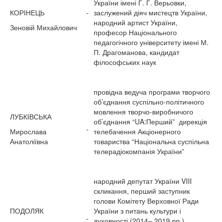
України імені Г. Г. Верьовки,
КОРІНЕЦЬ
-
заслужений діяч мистецтв України,
народний артист України,
Зеновій Михайлович
професор Національного
педагогічного університету імені М.
П. Драгоманова, кандидат
філософських наук
провідна ведуча програми творчого
об’єднання суспільно-політичного
мовлення творчо-виробничого
ЛУБКІВСЬКА
об’єднання “UA:Перший” дирекція
-
Мирослава
телебачення Акціонерного
Анатоліївна
товариства “Національна суспільна
телерадіокомпанія України”
народний депутат України VIII
скликання, перший заступник
голови Комітету Верховної Ради
ПОДОЛЯК
України з питань культури і
-
духовності (2014– 2019 рр.),