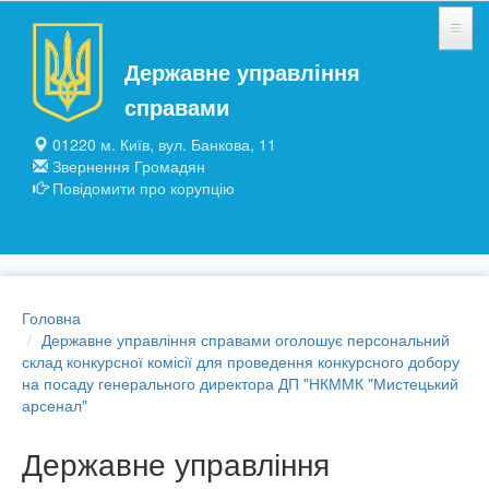
Перейти до основного матеріалу
Державне управління
НОВИНИ
справами
ЗАГАЛЬНІ ВІДОМОСТІ
01220 м. Київ, вул. Банкова, 11
Звернення Громадян
ПІДПРИЄМСТВА ТА УСТАНОВИ
Повідомити про корупцію
ПУБЛІЧНА ІНФОРМАЦІЯ
Головна
Державне управління справами оголошує персональний
склад конкурсної комісії для проведення конкурсного добору
на посаду генерального директора ДП "НКММК "Мистецький
арсенал"
Державне управління