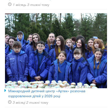
1 місяць 3 тижні
тому
Міжнародний дитячий центр «Артек» розпочав
оздоровлення дітей у 2026 році
3 місяці 2 тижні
тому