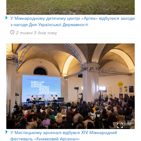
У Міжнародному дитячому центрі «Артек» відбулися заходи
з нагоди Дня Української Державності
2 тижні 5 днів
тому
У Мистецькому арсеналі відбувся XIV Міжнародний
фестиваль «Книжковий Арсенал»