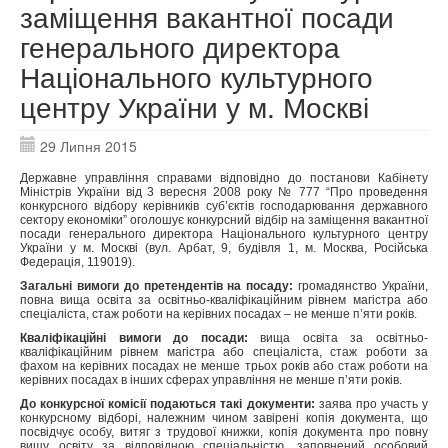
заміщення вакантної посади
генерального директора
Національного культурного
центру України у м. Москві
29 Липня 2015
Державне управління справами відповідно до постанови Кабінету
Міністрів України від 3 вересня 2008 року № 777 “Про проведення
конкурсного відбору керівників суб’єктів господарювання державного
сектору економіки” оголошує конкурсний відбір на заміщення вакантної
посади генерального директора Національного культурного центру
України у м. Москві (вул. Арбат, 9, будівля 1, м. Москва, Російська
Федерація, 119019).
Загальні вимоги до претендентів на посаду:
громадянство України,
повна вища освіта за освітньо-кваліфікаційним рівнем магістра або
спеціаліста, стаж роботи на керівних посадах – не менше п’яти років.
Кваліфікаційні вимоги до посади:
вища освіта за освітньо-
кваліфікаційним рівнем магістра або спеціаліста, стаж роботи за
фахом на керівних посадах не менше трьох років або стаж роботи на
керівних посадах в інших сферах управління не менше п’яти років.
До конкурсної комісії подаються такі документи:
заява про участь у
конкурсному відборі, належним чином завірені копія документа, що
посвідчує особу, витяг з трудової книжки, копія документа про повну
вищу освіту за відповідною спеціальністю, заповнений особовий