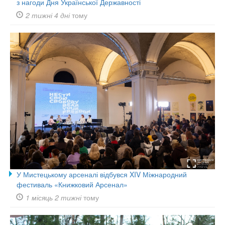
з нагоди Дня Української Державності
2 тижні 4 дні
тому
У Мистецькому арсеналі відбувся XIV Міжнародний
фестиваль «Книжковий Арсенал»
1 місяць 2 тижні
тому