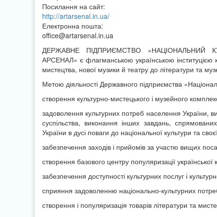
Посилання на сайт:
http://artarsenal.in.ua/
Електронна пошта:
office@artarsenal.in.ua
ДЕРЖАВНЕ ПІДПРИЄМСТВО «НАЦІОНАЛЬНИЙ 
АРСЕНАЛ» є флагманською українською інституцією куль
мистецтва, нової музики й театру до літератури та муз
Метою діяльності Державного підприємства «Націонал
створення культурно-мистецького і музейного комплекс
задоволення культурних потреб населення України, ви
суспільства, виконання інших завдань, спрямованих
України в дусі поваги до національної культури та своє
забезпечення заходів і прийомів за участю вищих поса
створення базового центру популяризації української к
забезпечення доступності культурних послуг і культур
сприяння задоволенню національно-культурних потре
створення і популяризація товарів літератури та мисте