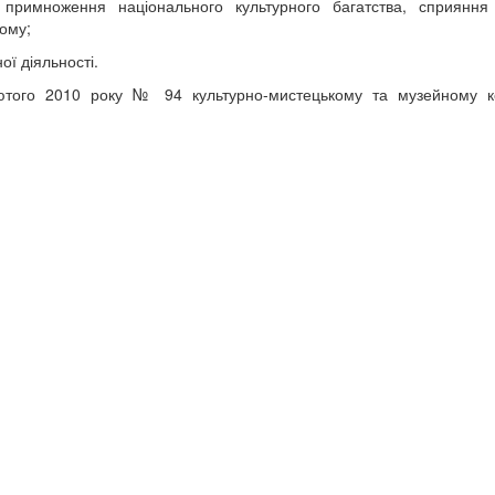
і примноження національного культурного багатства, сприяння
лому;
ої діяльності.
лютого 2010 року № 94 культурно-мистецькому та музейному к