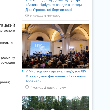
«Артек» відбулися заходи з нагоди
Дня Української Державності
2 тижні 3 дні
тому
ТЕЦЬКИЙ
сучасного
енал» є:
 розвитку
 громадян
У Мистецькому арсеналі відбувся XIV
Міжнародний фестиваль «Книжковий
Арсенал»
раїни;
1 місяць 2 тижні
тому