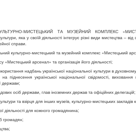
КУЛЬТУРНО-МИСТЕЦЬКИЙ ТА МУЗЕЙНИЙ КОМПЛЕКС «МИС
тури, яка у своїй діяльності інтегрує різні види мистецтва – від 
ейної справи.
ьний культурно-мистецький та музейний комплекс «Мистецький арс
у «Мистецький арсенал» та організація його діяльності;
користання надбань української національної культури в духовному
 на піднесення української національної свідомості, виховання
ї держави;
дових осіб держави, глав іноземних держав та офіційних делегацій;
ультури та взірця для інших музеїв, культурно-мистецьких закладів к
ної діяльності для кожного громадянина;
б громадян;
цтва;