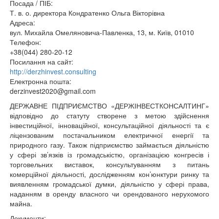
Посада / ПІБ:
Т. в. о. директора Кондратенко Ольга Вікторівна
Адреса:
вул. Михайла Омеляновича-Павленка, 13, м. Київ, 01010
Телефон:
+38(044) 280-20-12
Посилання на сайт:
http://derzhinvest.consulting
Електронна пошта:
derzinvest2020@gmail.com
ДЕРЖАВНЕ ПІДПРИЄМСТВО «ДЕРЖІНВЕСТКОНСАЛТИНГ»
відповідно до статуту створене з метою здійснення
інвестиційної, інноваційної, консультаційної діяльності та є
ліцензованим постачальником електричної енергії та
природного газу. Також підприємство займається діяльністю
у сфері зв’язків із громадськістю, організацією конгресів і
торговельних виставок, консультуванням з питань
комерційної діяльності, дослідженням кон’юнктури ринку та
виявленням громадської думки, діяльністю у сфері права,
наданням в оренду власного чи орендованого нерухомого
майна.
Документи: