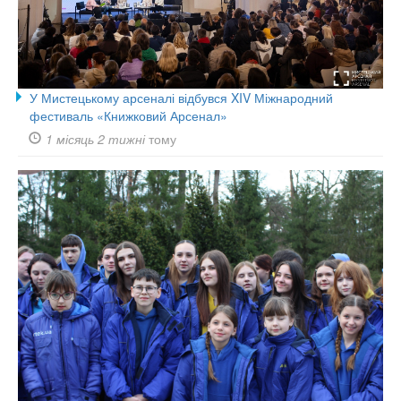
У Мистецькому арсеналі відбувся XIV Міжнародний
фестиваль «Книжковий Арсенал»
1 місяць 2 тижні
тому