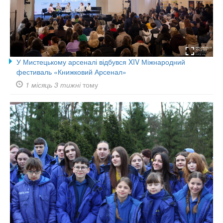
У Мистецькому арсеналі відбувся XIV Міжнародний
фестиваль «Книжковий Арсенал»
1 місяць 3 тижні
тому