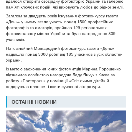
вдалося створити своєрідну фотоісторію України та галерею
пам’яті ключових подій, які виховують любов до рідної землі.
Загалом за двадцять років існування фотоконкурсу газети
«День» у ньому взяло участь понад 1500 професійних
фотографів та аматорів, пройшло 129 регіональних
фотовиставок у містах України та було нагороджено 809
учасників.
На ювілейний Міжнародний фотоконкурс газети «День»
надійшло понад 3000 робіт від 185 учасників з усіх областей
України.
Із метою заохочення юних фотомитців Марина Порошенко
відзначила особистою нагородою Ладу Янчук з Києва за
роботу «Пастораль» у номінації «Світ очима дітей» й
подарувала планшет і книги сучасної літератури.
ОСТАННІ НОВИНИ