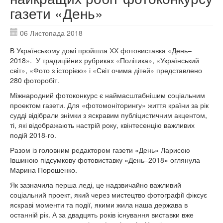
газети «День»
06 Листопада 2018
В Українському домі пройшла ХХ фотовиставка «День–
2018». У традиційних рубриках «Політика», «Український
світ», «Фото з історією» і «Світ очима дітей» представлено
280 фоторобіт.
Міжнародний фотоконкурс є наймасштабнішим соціальним
проектом газети. Для «фотомоніторингу» життя країни за рік
судді відібрали знімки з яскравим публіцистичним акцентом,
ті, які відображають настрій року, квінтесенцію важливих
подій 2018-го.
Разом із головним редактором газети «День» Ларисою
Івшиною підсумкову фотовиставку «День–2018» оглянула
Марина Порошенко.
Як зазначила перша леді, це надзвичайно важливий
соціальний проект, який через мистецтво фотографії фіксує
яскраві моменти та події, якими жила наша держава в
останній рік. А за двадцять років існування виставки вже