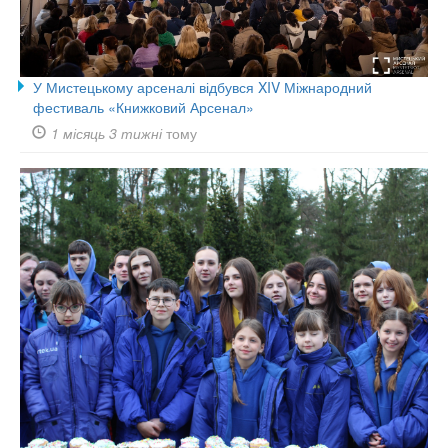
У Мистецькому арсеналі відбувся XIV Міжнародний
фестиваль «Книжковий Арсенал»
1 місяць 3 тижні
тому