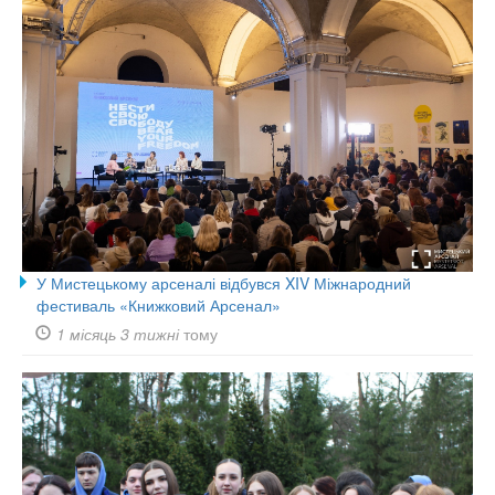
У Мистецькому арсеналі відбувся XIV Міжнародний
фестиваль «Книжковий Арсенал»
1 місяць 3 тижні
тому