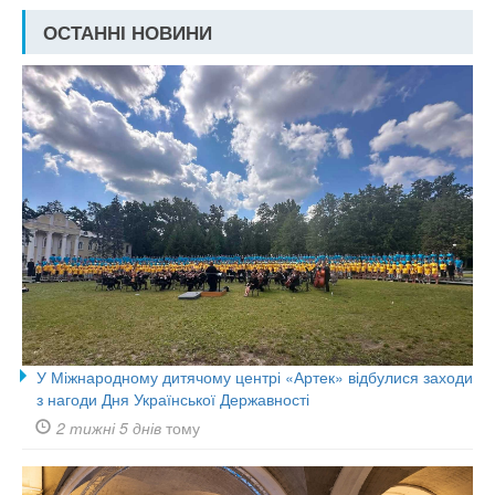
ОСТАННІ НОВИНИ
У Міжнародному дитячому центрі «Артек» відбулися заходи
з нагоди Дня Української Державності
2 тижні 5 днів
тому