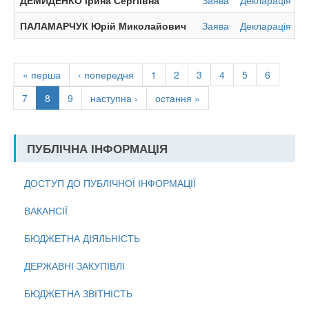
ДЕМИДЕНКО Ірина Сергіївна
Заява
Декларація
ПАЛАМАРЧУК Юрій Миколайович
Заява
Декларація
І
« перша
‹ попередня
1
2
3
4
5
6
7
8
9
наступна ›
остання »
ПУБЛІЧНА ІНФОРМАЦІЯ
ДОСТУП ДО ПУБЛІЧНОЇ ІНФОРМАЦІЇ
ВАКАНСІЇ
БЮДЖЕТНА ДІЯЛЬНІСТЬ
ДЕРЖАВНІ ЗАКУПІВЛІ
БЮДЖЕТНА ЗВІТНІСТЬ