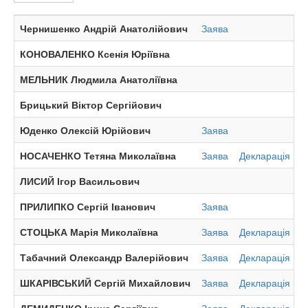
Чернишенко Андрій Анатолійович
Заява
І
КОНОВАЛЕНКО Ксенія Юріївна
І
МЕЛЬНИК Людмила Анатоліївна
І
Брицький Віктор Сергійович
І
Юденко Олексій Юрійович
Заява
І
НОСАЧЕНКО Тетяна Миколаївна
Заява
Декларація
І
ЛИСИЙ Ігор Васильович
І
ПРИЛИПКО Сергій Іванович
Заява
І
СТОЦЬКА Марія Миколаївна
Заява
Декларація
І
Табачний Олександр Валерійович
Заява
Декларація
І
ШКАРІВСЬКИЙ Сергій Михайлович
Заява
Декларація
І