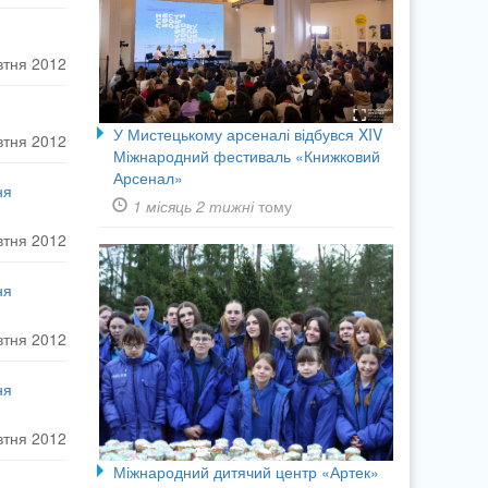
втня 2012
У Мистецькому арсеналі відбувся XIV
втня 2012
Міжнародний фестиваль «Книжковий
Арсенал»
ня
1 місяць 2 тижні
тому
втня 2012
ня
втня 2012
ня
втня 2012
Міжнародний дитячий центр «Артек»