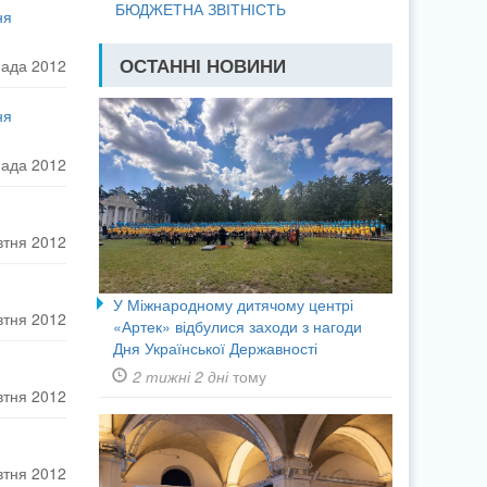
БЮДЖЕТНА ЗВІТНІСТЬ
ня
ОСТАННІ НОВИНИ
пада 2012
ня
пада 2012
втня 2012
У Міжнародному дитячому центрі
втня 2012
«Артек» відбулися заходи з нагоди
Дня Української Державності
2 тижні 2 дні
тому
втня 2012
втня 2012