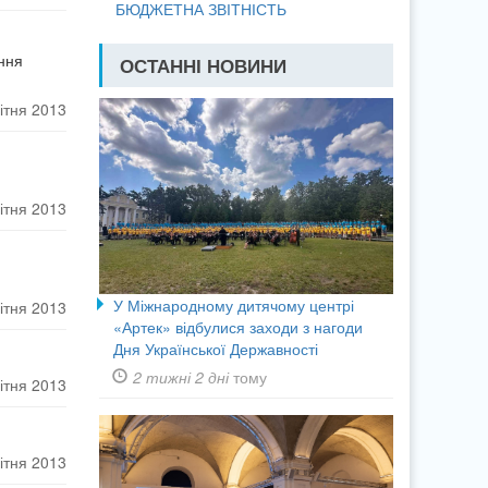
БЮДЖЕТНА ЗВІТНІСТЬ
ення
ОСТАННІ НОВИНИ
ітня 2013
ітня 2013
У Міжнародному дитячому центрі
ітня 2013
«Артек» відбулися заходи з нагоди
Дня Української Державності
2 тижні 2 дні
тому
ітня 2013
ітня 2013