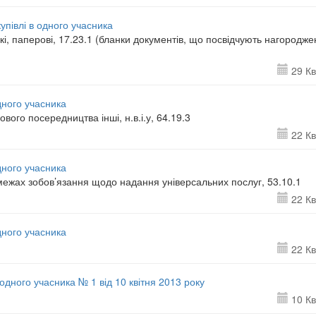
півлі в одного учасника
і, паперові, 17.23.1 (бланки документів, що посвідчують нагородж
29 Кв
дного учасника
ого посередництва інші, н.в.і.у, 64.19.3
22 Кв
дного учасника
межах зобов’язання щодо надання універсальних послуг, 53.10.1
22 Кв
дного учасника
22 Кв
одного учасника № 1 від 10 квітня 2013 року
10 Кв