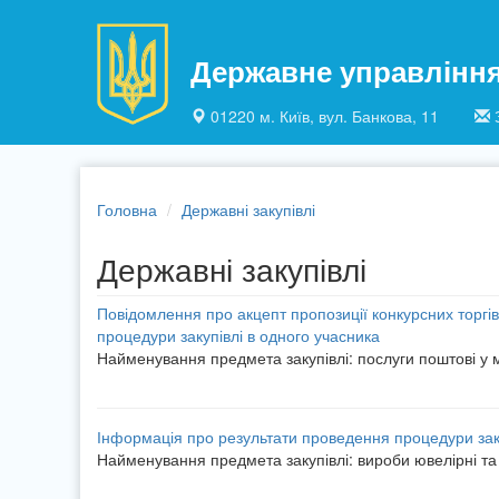
Перейти до основного матеріалу
Державне управлінн
01220 м. Київ, вул. Банкова, 11
Головна
Державні закупівлі
Державні закупівлі
Повідомлення про акцепт пропозиції конкурсних торгів
процедури закупівлі в одного учасника
Найменування предмета закупівлі: послуги поштові у 
Інформація про результати проведення процедури заку
Найменування предмета закупівлі: вироби ювелірні та 