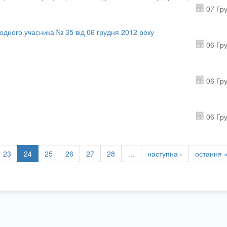
07 Гр
 одного учасника № 35 від 06 грудня 2012 року
06 Гр
06 Гр
06 Гр
23
24
25
26
27
28
…
наступна ›
остання 