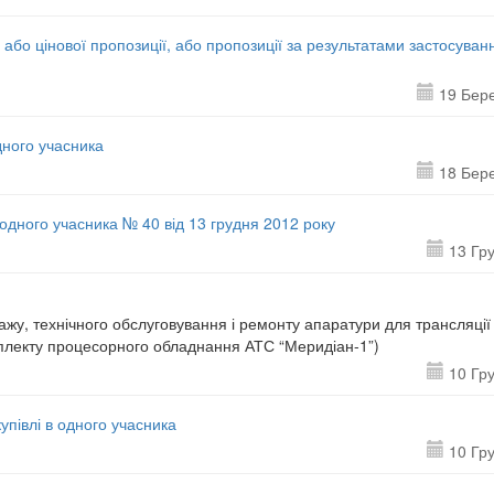
 або цінової пропозиції, або пропозиції за результатами застосуван
19 Бер
дного учасника
18 Бер
 одного учасника № 40 від 13 грудня 2012 року
13 Гр
ажу, технічного обслуговування і ремонту апаратури для трансляції
мплекту процесорного обладнання АТС “Меридіан-1”)
10 Гр
півлі в одного учасника
10 Гр