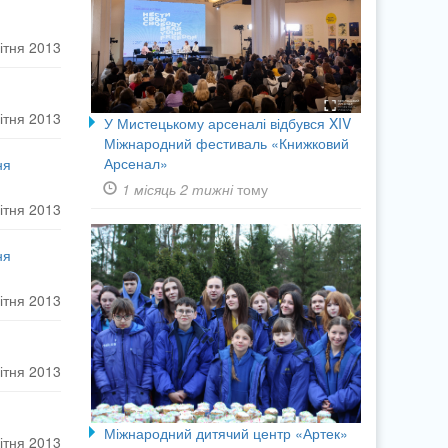
ітня 2013
ітня 2013
У Мистецькому арсеналі відбувся XIV
Міжнародний фестиваль «Книжковий
Арсенал»
ня
1 місяць 2 тижні
тому
ітня 2013
ня
ітня 2013
ітня 2013
Міжнародний дитячий центр «Артек»
ітня 2013